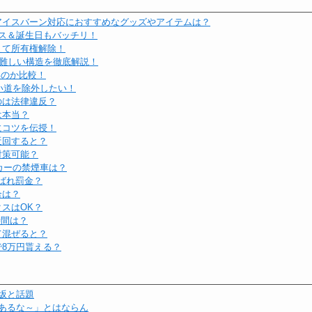
アイスバーン対応におすすめなグッズやアイテムは？
ス＆誕生日もバッチリ！
えて所有権解除！
の難しい構造を徹底解説！
いいのか比較！
細い道を除外したい！
のは法律違反？
は本当？
にコツを伝授！
迂回すると？
対策可能？
タカーの禁煙車は？
ばれ罰金？
合は？
スはOK？
時間は？
て混ぜると？
8万円貰える？
坂と話題
あるな～」とはならん