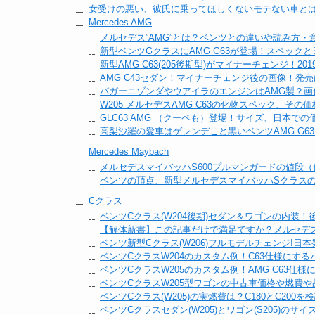
女受けの悪い、彼氏に乗ってほしくないモテない車と
Mercedes AMG
メルセデス”AMG”とは？ベンツとの違いや読み方・
新型ベンツGクラスにAMG G63が登場！スペック
新型AMG C63(205後期型)がマイナーチェンジ！20
AMG C43セダン！マイナーチェンジ後の画像！発売は
パガーニゾンダやウアイラのエンジンはAMG製？画
W205 メルセデスAMG C63の化物スペック、その
GLC63 AMG （クーペも）登場！サイズ、日本での
高梨沙羅の愛車はゲレンデこと黒いベンツAMG G63
Mercedes Maybach
メルセデスマイバッハS600プルマンガードの値段
ベンツの頂点、新型メルセデスマイバッハSクラス
Cクラス
ベンツCクラス(W204後期)セダン＆ワゴンの内装
【解体新書】この記事だけで満足ですか？メルセデ
ベンツ新型Cクラス(W206)フルモデルチェンジ!日本発
ベンツCクラスW204のカスタム例！C63仕様にする
ベンツCクラスW205のカスタム例！AMG C63仕様
ベンツCクラスW205型ワゴンの中古車価格や燃費
ベンツCクラス(W205)の実燃費は？C180とC200を
ベンツCクラスセダン(W205)とワゴン(S205)のサイ