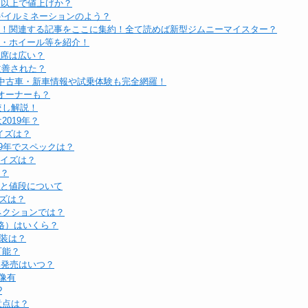
円以上で値上げか？
トがイルミネーションのよう？
とめ！関連する記事をここに集約！全て読めば新型ジムニーマイスター？
ツ・ホイール等を紹介！
座席は広い？
改善された？
！中古車・新車情報や試乗体験も完全網羅！
オーナーも？
較し解説！
019年？
イズは？
19年でスペックは？
サイズは？
は？
費と値段について
イズは？
ネクションでは？
格）はいくら？
装は？
可能？
本発売はいつ？
像有
?
意点は？