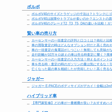
ボルボ
ボルボV40のサイズとラゲッジの寸法は？トランクに
ボルボV40は故障やトラブルが多いのか？エンストの
ボルボV40のグレードT2, T3, T5, D4の違いを
賢い車の売り方
カーセンサーの一括査定の評判と口コミは？他社と比
車の買取査定の時はどんなオプション付だと高く売れ
車の一括査定の鬼電話がしつこい！無視しても意味が
走行距離が10万キロ超えの車は売る時査定に響く？廃
カーセンサーの一括査定の入力方法！抑えるポイントは
車を売る時・査定の時のガソリンの量は気にするな！
亡くなった親の車を相続したが売却したい！高く売る
ジャガー
ジャガー E-PACEのボディサイズがデカイ！全幅は2
ハイブリッド車
【専門家監修】どの車が一番燃費が良い？おすすめハ