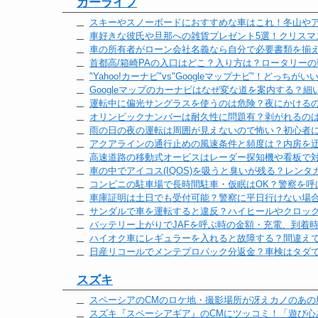
カーライフ
スキーやスノーボードにおすすめな車はこれ！冬山や
車好きな彼氏や旦那への雑貨プレゼント5選！クリスマ
車の所有者がローン会社名義なら自分で必要書類を揃
首都高/箱崎PAの入口はどこ？入り方は？ロータリー
"Yahoo!カーナビ"vs"Googleマップナビ"！どっちが
Googleマップのカーナビはなぜ変な道を案内する？
運転中に偏光サングラスを使うのは危険？夜にかける
オリンピックナンバーは耐久性に問題有？剥がれるの
雨の日の夜の運転は周囲が見えないので怖い？初心者
アクアラインの通行止めの風速条件と頻度は？内房を
高速道路の移動式オービスはレーダー探知機や看板で
車の中でアイコス(IQOS)を吸うと臭いが残る？レン
コンビニの駐車場で長時間駐車・仮眠はOK？警察を呼
車庫証明は土日でも受付可能？警察に平日行けない場
サンダルで車を運転すると違反？ハイヒールやクロック
バッテリー上がりでJAFを呼ぶ時の金額・充電、到着
ハイオク車にレギュラーを入れると故障する？間違え
日産リコールでメンテプロパック分返金？車検はタダで
スズキ
スペーシアのCMのロケ地・撮影場所が冴えカノのあの
スズキ『スペーシアギア』のCMにツッコミ！「遊び心