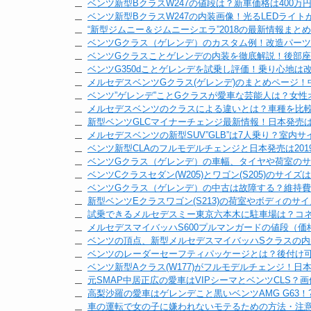
ベンツ新型BクラスW247の値段は？新車価格は400万
ベンツ新型BクラスW247の内装画像！光るLEDライ
“新型ジムニー＆ジムニーシエラ”2018の最新情報ま
ベンツGクラス（ゲレンデ）のカスタム例！改造パー
ベンツGクラスことゲレンデの内装を徹底解説！後部
ベンツG350dことゲレンデを試乗し評価！乗り心地は
メルセデスベンツGクラス(ゲレンデ)のまとめページ
ベンツ”ゲレンデ”ことGクラスが愛車な芸能人は？女性
メルセデスベンツのクラスによる違いとは？車種を比
新型ベンツGLCマイナーチェンジ最新情報！日本発売は2
メルセデスベンツの新型SUV”GLB”は7人乗り？室内サ
ベンツ新型CLAのフルモデルチェンジと日本発売は20
ベンツGクラス（ゲレンデ）の車幅、タイヤや荷室の
ベンツCクラスセダン(W205)とワゴン(S205)のサイズ
ベンツGクラス（ゲレンデ）の中古は故障する？維持
新型ベンツEクラスワゴン(S213)の荷室やボディのサ
試乗できるメルセデスミー東京六本木に駐車場は？コ
メルセデスマイバッハS600プルマンガードの値段（価
ベンツの頂点、新型メルセデスマイバッハSクラスの内
ベンツのレーダーセーフティパッケージとは？後付け
ベンツ新型Aクラス(W177)がフルモデルチェンジ！日
元SMAP中居正広の愛車はVIPシーマとベンツCLS？画
高梨沙羅の愛車はゲレンデこと黒いベンツAMG G63！
車の運転で女の子に嫌われないモテるための方法・注