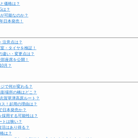
いと価格は？
MGは？
転が可能なのか？
8年日本発売！
障・注意点は？
荷室・タイヤを検証！
ジの違い・変更点は？
・後部座席を公開！
10月？
ンジで何が変わる？
・撮影場所の橋はどこ？
は志賀草津高原ルート？
ドロス！起用の理由は？
年で日本発売か？
を採用する可能性は？
シートは狭い？
！復活はあり得る？
価格は？