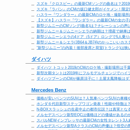
スズキ『クロスビー』の最新CMソングの曲名は？201
スズキ『ラパン』のCMの坂口健太郎がイケメン！限定
ハスラー『ワンダラー』の最新CMのロケ地・撮影場所
【スズキ】ハスラー『ワンダラー』の最新CMの女の子
新型ジムニーのCMソング(曲名)は？ナレーションの声
新型ジムニー＆ジムニーシエラの納期は？増産で納車
新型ジムニーシエラの4ドア（5ドア）ロングで5人乗
新型ジムニー＆シエラ(JB64＆JB74)のかっこいい
”新型ジムニー”の内装！後部座席と荷室(トランク)は狭
ダイハツ
ダイハツ トコット2019のCMのロケ地・撮影場所は千
新型次期タントは2019年にフルモデルチェンジでハイ
ダイハツブーンのCMが篠原涼子に！土屋太鳳降板はダ
Mercedes Benz
価格が安いベンツのSUVは？人気車ベンツSUVの車種
ホンダ６代目新型ステップワゴン発表！性能や特徴は？
N-BOXスラッシュの生産中止の都市伝説？は真実とな
メルセデスベンツ新型EQCは価格ほどの価値があるの
スバルNEWインプレッサの最新CMの女性タレント3人
メルセデスベンツ新型AクラスのCMの声優は？悟空の