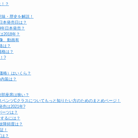
は！？
意味・歴史を解説！
と日本発売日は？
19年日本発売？
2018年？
像、動画有
価格は？
価格は？
！?
（価格）はいくら？
の内装は？
！後部座席は狭い？
スベンツCクラスについてもっと知りたい方のためのまとめページ！
売は2021年?
パーツは？
にするには？
や故障頻度は？
検証！
ズは？