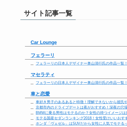
サイト記事一覧
Car Lounge
フェラーリ
フェラーリの日本人デザイナー奥山清行氏の作品一覧
マセラティ
フェラーリの日本人デザイナー奥山清行氏の作品一覧
車と恋愛
車好き男子のあるあると特徴！理解できないから彼氏
京都市内のドライブデートは夜がおすすめ！深夜の穴
BMWに乗る男性はモテるのか？女性の持つイメージは
モテる国産セダンランキング2018！女性受けいいおす
ホンダ「ヴェゼル」はSUVだから女性に人気でモテる