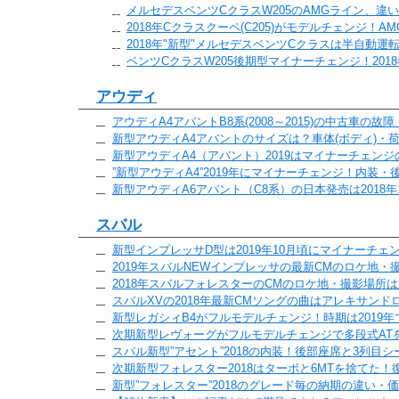
メルセデスベンツCクラスW205のAMGライン、違
2018年Cクラスクーペ(C205)がモデルチェンジ！A
2018年"新型"メルセデスベンツCクラスは半自動運
ベンツCクラスW205後期型マイナーチェンジ！201
アウディ
アウディA4アバントB8系(2008～2015)の中古車の故
新型アウディA4アバントのサイズは？車体(ボディ)・
新型アウディA4（アバント）2019はマイナーチェン
”新型アウディA4”2019年にマイナーチェンジ！内装
新型アウディA6アバント（C8系）の日本発売は2018年
スバル
新型インプレッサD型は2019年10月頃にマイナーチェ
2019年スバルNEWインプレッサの最新CMのロケ地
2018年スバルフォレスターのCMのロケ地・撮影場所
スバルXVの2018年最新CMソングの曲はアレキサン
新型レガシィB4がフルモデルチェンジ！時期は2019
次期新型レヴォーグがフルモデルチェンジで多段式AT
スバル新型”アセント”2018の内装！後部座席と3列目
次期新型フォレスター2018はターボと6MTを捨てた
新型”フォレスター”2018のグレード毎の納期の違い・