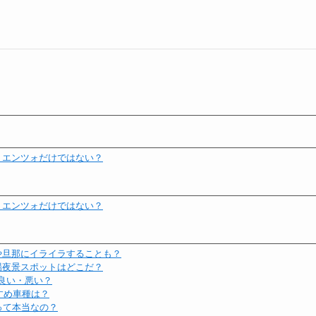
！エンツォだけではない？
！エンツォだけではない？
や旦那にイライラすることも？
場夜景スポットはどこだ？
良い・悪い？
すめ車種は？
って本当なの？