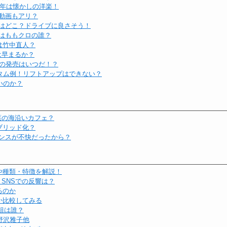
9年は懐かしの洋楽！
動画もアリ？
はどこ？ドライブに良さそう！
はももクロの誰？
は竹中直人？
は早まるか？
りの発売はいつだ！？
カスタム例！リフトアップはできない？
いのか？
葉の海沿いカフェ？
ブリッド化？
ンスが不快だったから？
や種類・特徴を解説！
SNSでの反響は？
るのか
か比較してみる
組は誰？
野沢雅子他