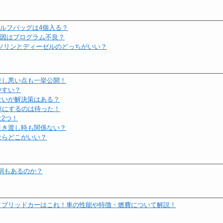
ゴルフバッグは4個入る？
原因はプログラム不良？
比較！ガソリンとディーゼルのどっちがいい？
較し悪い点も一挙公開！
やすい？
ないが解決策はある？
車にするのは待った！
2つ！
引き渡し時も関係ない？
ならどこがいい？
m弱もあるのか？
イブリッドカーはこれ！車の性能や特徴・燃費について解説！