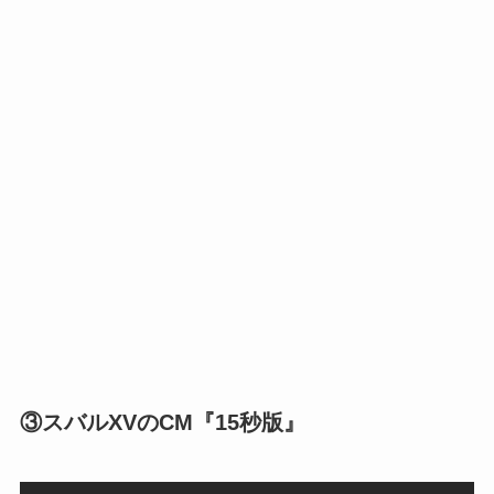
③スバルXVのCM『15秒版』