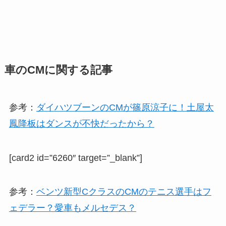
車のCMに関する記事
参考：
ダイハツブーンのCMが篠原涼子に！土屋太
鳳降板はダンスが不快だったから？
[card2 id=”6260″ target=”_blank”]
参考：
ベンツ新型CクラスのCMのテニス選手はフ
ェデラー？愛車もメルセデス？