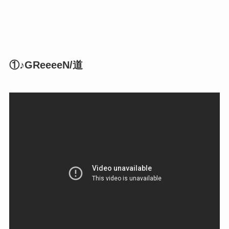
①♪GReeeeN/道