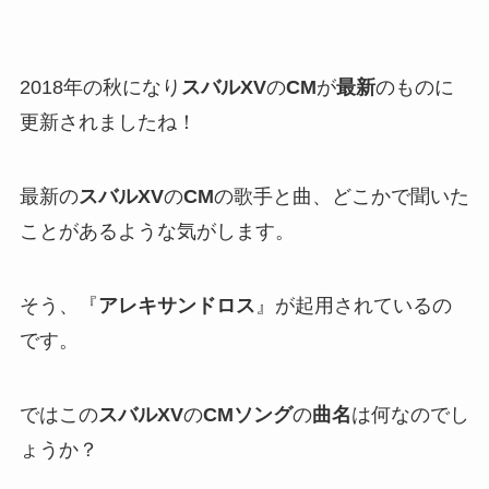
2018年の秋になり
スバルXV
の
CM
が
最新
のものに
更新されましたね！
最新の
スバルXV
の
CM
の歌手と曲、どこかで聞いた
ことがあるような気がします。
そう、『
アレキサンドロス
』が起用されているの
です。
ではこの
スバルXV
の
CMソング
の
曲名
は何なのでし
ょうか？