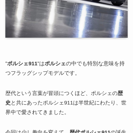
”
ポルシェ911
”は
ポルシェ
の中でも特別な意味を持
つフラッグシップモデルです。
歴代という言葉が冒頭につくほど、ポルシェの
歴
史
と共にあったポルシェ911は半世紀にわたり、世
界中で愛されてきました。
今回は少し趣向を変えて、
歴代ポルシェ911
の誕生