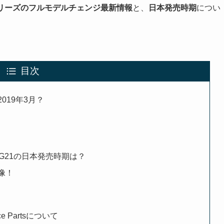
シリーズのフルモデルチェンジ最新情報
と、
日本発売時期
につい
目次
019年3月？
G21の日本発売時期は？
像！
ce Partsについて