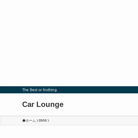
The Best or Nothing.
Car Lounge
ホーム
BMW