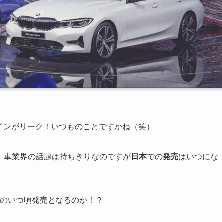
インがリーク！いつものことですかね（笑）
、車業界の話題は持ちきりなのですが
日本
での
発売
はいつにな
9年のいつ頃発売となるのか！？