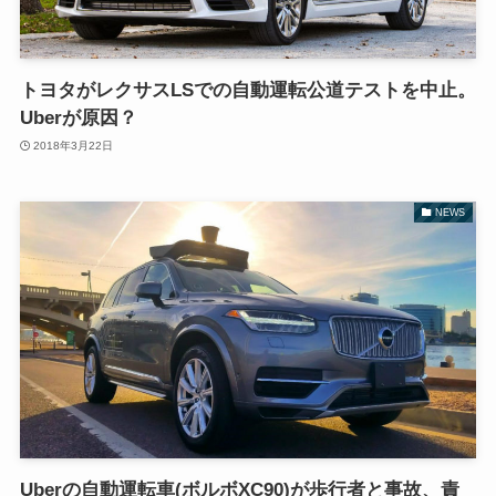
トヨタがレクサスLSでの自動運転公道テストを中止。
Uberが原因？
2018年3月22日
NEWS
Uberの自動運転車(ボルボXC90)が歩行者と事故、責