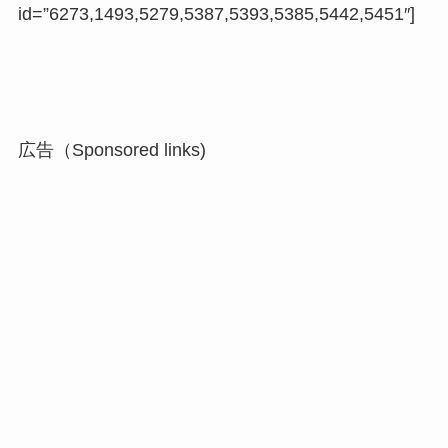
id=”6273,1493,5279,5387,5393,5385,5442,5451″]
広告（Sponsored links)